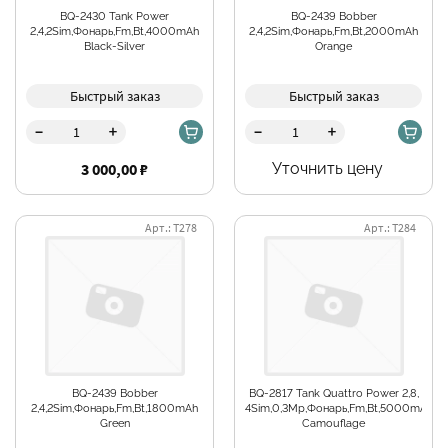
BQ-2430 Tank Power
BQ-2439 Bobber
2,4,2Sim,Фонарь,Fm,Bt,4000mAh
2,4,2Sim,Фонарь,Fm,Bt,2000mAh
Black-Silver
Orange
Быстрый заказ
Быстрый заказ
-
-
+
+
3 000,00 ₽
Уточнить цену
Арт.: Т278
Арт.: Т284
BQ-2439 Bobber
BQ-2817 Tank Quattro Power 2,8,
2,4,2Sim,Фонарь,Fm,Bt,1800mAh
4Sim,0,3Mp,Фонарь,Fm,Bt,5000mAh
Green
Camouflage